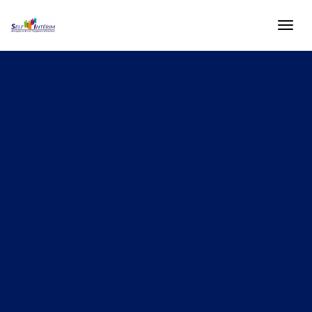
Qui sommes-nous ?
→
Candidats
→
Entreprises
→
Partenaires
→
Nous contacter